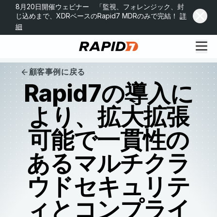
8月20日開催ウェビナー 「監視、フォレンジック、封
じ込めまで、XDRベースのRapid7 MDRのみで完結！
詳
細
顧客事例に戻る
Rapid7の導入に
より、拡大拡張
可能で一貫性の
あるマルチクラ
ウドセキュリテ
ィとコンプライ