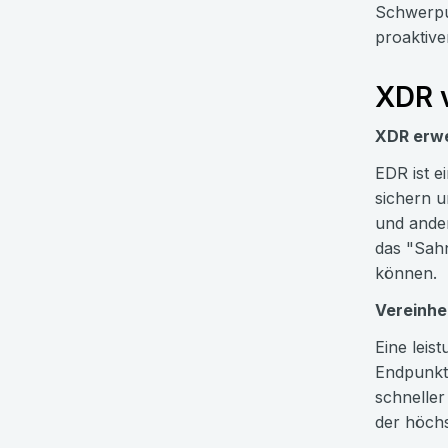
Schwerpun
proaktive
XDR 
XDR erwe
EDR ist e
sichern u
und ander
das "Sah
können.
Vereinhei
Eine leis
Endpunkt
schneller
der höchs