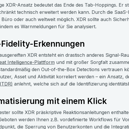
ige XDR-Ansatz bedeutet das Ende des Tab-Hoppings. Er ste
hränkt technisch erweitert werden kann. Durch die SaaS
Büro oder auch weltweit möglich. XDR sollte auch Siche
 indem es Warnmeldungen für Sie analysiert.
Fidelity-Erkennungen
ausgereiften XDR entsteht ein drastisch anderes Signal-Rau
at Intelligence-Plattform
und mit großer Sorgfalt zusammen
standardmäßig den Out-of-the-Box Detections vertrauen kön
tzer, Asset und Aktivität korreliert werden – ein Ansatz, 
ITDR)
anlehnt, welche sich auf die Identifizierung identität
atisierung mit einem Klick
ester sollte XDR präskriptive Reaktionsanleitungen enthalt
Geboten werden Ihnen z.B. vordefinierte Workflows für 
punkt, die Sperrung von Benutzerkonten und die Integrati