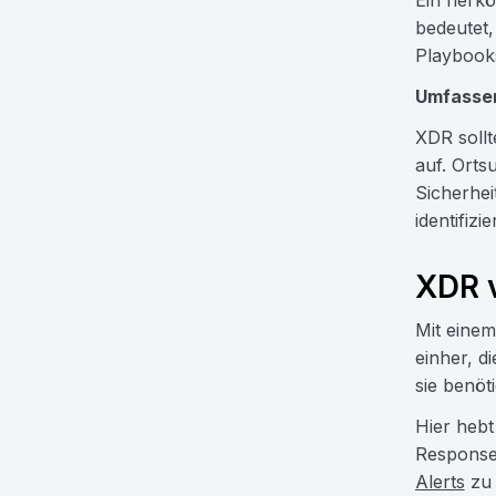
Ein herkö
bedeutet,
Playbooks
Umfasse
XDR sollt
auf. Orts
Sicherhei
identifizie
XDR 
Mit eine
einher, d
sie benöt
Hier hebt
Response)
Alerts
zu 