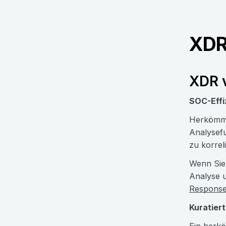
XDR 
XDR 
SOC-Effi
Herkömml
Analysefu
zu korrel
Wenn Sie
Analyse u
Respons
Kuratier