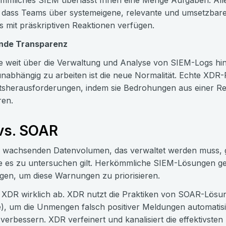
mmliches SIEM überlässt Ihnen eine Menge Aufgaben. Aller
 dass Teams über systemeigene, relevante und umsetzbare
 mit präskriptiven Reaktionen verfügen.
nde Transparenz
e weit über die Verwaltung und Analyse von SIEM-Logs hin
unabhängig zu arbeiten ist die neue Normalität. Echte XD
tsherausforderungen, indem sie Bedrohungen aus einer Re
ren.
vs. SOAR
m wachsenden Datenvolumen, das verwaltet werden muss,
ie es zu untersuchen gilt. Herkömmliche SIEM-Lösungen ge
igen, um diese Warnungen zu priorisieren.
 XDR wirklich ab. XDR nutzt die Praktiken von SOAR-Lösu
, um die Unmengen falsch positiver Meldungen automatisi
verbessern. XDR verfeinert und kanalisiert die effektivst