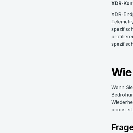
XDR-Kont
XDR-Endp
Telemetr
spezifisc
profitier
spezifisc
Wie
Wenn Sie 
Bedrohun
Wiederhe
priorisier
Frage