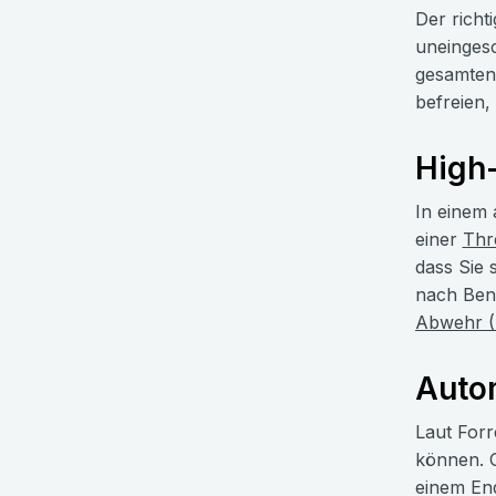
Der richt
uneingesc
gesamten 
befreien,
High-
In einem 
einer
Thre
dass Sie 
nach Benu
Abwehr (
Autom
Laut Forr
können. 
einem End