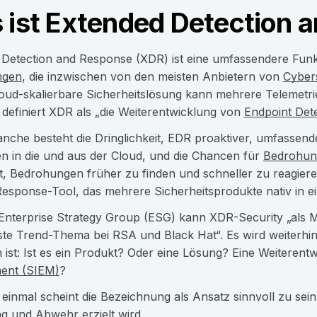
 ist Extended Detection 
Detection and Response (XDR) ist eine umfassendere Fun
ngen
, die inzwischen von den meisten Anbietern von
Cyber
loud-skalierbare Sicherheitslösung kann mehrere Telemetrie
definiert XDR als „die Weiterentwicklung von
Endpoint Det
anche besteht die Dringlichkeit, EDR proaktiver, umfassen
en in die und aus der Cloud, und die Chancen für
Bedrohun
t, Bedrohungen früher zu finden und schneller zu reagiere
Response-Tool, das mehrere Sicherheitsprodukte nativ in ein 
Enterprise Strategy Group (ESG) kann XDR-Security „als Mul
te Trend-Thema bei RSA und Black Hat“. Es wird weiterhin l
 ist: Ist es ein Produkt? Oder eine Lösung? Eine Weiterent
ent (SIEM)
?
einmal scheint die Bezeichnung als Ansatz sinnvoll zu sein,
 und Abwehr erzielt wird.