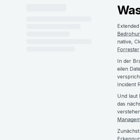
Was
Extended 
Bedrohu
native, C
Forrester
In der Br
eilen Dat
versprich
Incident 
Und laut 
das nächs
verstehen
Managem
Zunächst 
Erkennung