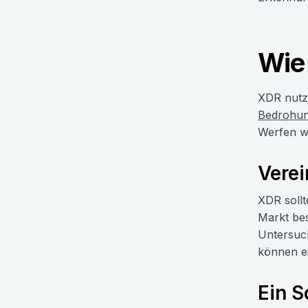
Wie
XDR nutz
Bedrohun
Werfen wi
Verei
XDR sollt
Markt bes
Untersuch
können ei
Ein S