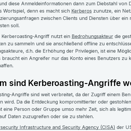
und diese Anmeldeinformationen dann zum Diebstahl von Dat
s Wortspiel, denn es macht sich
Kerberos
zunutze, ein Netz
izierungsanfragen zwischen Clients und Diensten über ein 
sten soll.
 Kerberoasting-Angriff nutzt ein
Bedrohungsakteur
die ges
en zu sammeln und sie anschließend offline zu entschlüss
sakteure, d.h. die Erhöhung der Privilegien, ist eine Mögl
s braucht ein Angreifer nur das Konto eines Benutzers zu 
affen.
 sind Kerberoasting-Angriffe we
ting-Angriffe sind weit verbreitet, da der Zugriff einem Be
 wird. Da die Entdeckung kompromittierter oder gestohlen
t eine Person oder Gruppe umso mehr Zeit, sich als legi
auf Daten zuzugreifen oder sie zu stehlen.
security Infrastructure and Security Agency (CISA)
der US-