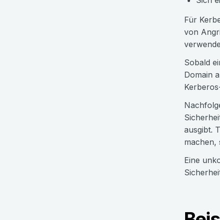
Sich e
Für Kerbe
von Angri
verwendet
Sobald ei
Domain an
Kerberos-
Nachfolge
Sicherhei
ausgibt. 
machen, s
Eine unko
Sicherhei
Beis