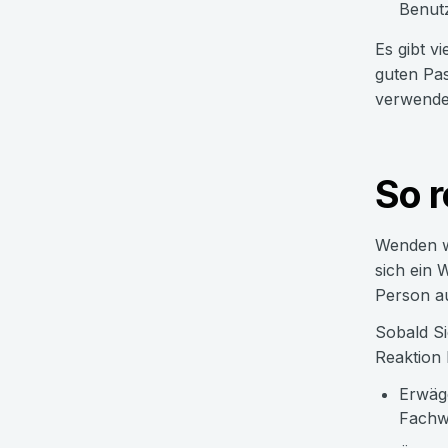
Benutz
Es gibt v
guten Pas
verwenden
So r
Wenden wi
sich ein 
Person au
Sobald Si
Reaktion 
Erwäge
Fachwi