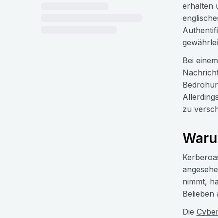
erhalten 
englische
Authentif
gewährlei
Bei einem
Nachricht
Bedrohung
Allerding
zu versch
Warum
Kerberoas
angesehen
nimmt, ha
Belieben 
Die
Cyber