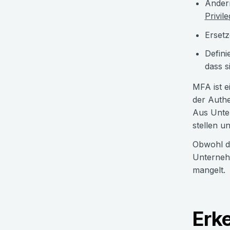
Ändern
Privil
Erset
Defini
dass s
MFA ist e
der Authe
Aus Unter
stellen u
Obwohl di
Unterneh
mangelt.
Erk