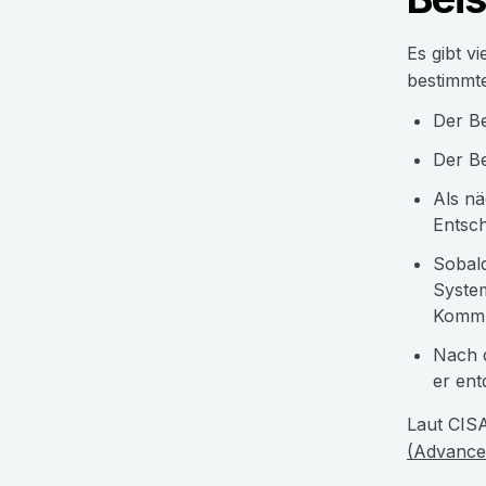
Es gibt v
bestimmt
Der Be
Der Be
Als nä
Entsc
Sobald
System
Kommun
Nach d
er ent
Laut CISA
(Advanced