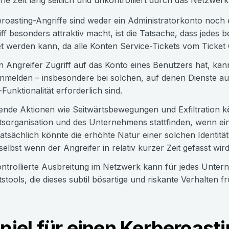
ine Zeit lang seitlich und unkontrolliert durch das Netzwe
roasting-Angriffe sind weder ein Administratorkonto noch 
ff besonders attraktiv macht, ist die Tatsache, dass jedes 
 werden kann, da alle Konten Service-Tickets vom Ticket
n Angreifer Zugriff auf das Konto eines Benutzers hat, kann 
melden – insbesondere bei solchen, auf denen Dienste aus
Funktionalität erforderlich sind.
nde Aktionen wie Seitwärtsbewegungen und Exfiltration k
tsorganisation und des Unternehmens stattfinden, wenn ein 
Tatsächlich könnte die erhöhte Natur einer solchen Ident
elbst wenn der Angreifer in relativ kurzer Zeit gefasst wird
ntrollierte Ausbreitung im Netzwerk kann für jedes Unte
tstools, die dieses subtil bösartige und riskante Verhalten f
piel für einen Kerberoast