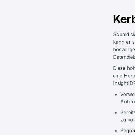
Ker
Sobald si
kann er s
böswillig
Datendieb
Diese hoh
eine Hera
InsightID
Verwen
Anford
Bereit
zu kon
Begren