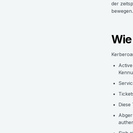
der zeits
bewegen.
Wie
Kerberoas
Active
Kennun
Servic
Ticket
Diese 
Abger
authen