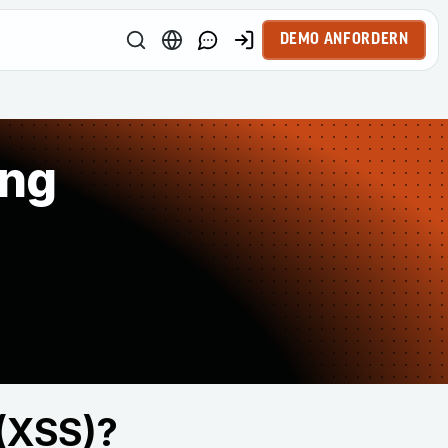
DEMO ANFORDERN
ung
 (XSS)?