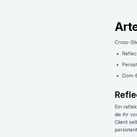
Arte
Cross-Sit
Refle
Persis
Dom-B
Refl
Ein refle
die ihr v
Client se
persisten