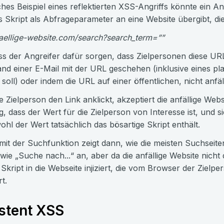
ches Beispiel eines reflektierten XSS-Angriffs könnte ein Ang
s Skript als Abfrageparameter an eine Website übergibt, di
faellige-website.com/search?search_term=””
 der Angreifer dafür sorgen, dass Zielpersonen diese URL
nd einer E-Mail mit der URL geschehen (inklusive eines p
 soll) oder indem die URL auf einer öffentlichen, nicht anfä
 Zielperson den Link anklickt, akzeptiert die anfällige We
, dass der Wert für die Zielperson von Interesse ist, und 
ohl der Wert tatsächlich das bösartige Skript enthält.
 mit der Suchfunktion zeigt dann, wie die meisten Suchseit
wie „Suche nach...“ an, aber da die anfällige Website nicht
 Skript in die Webseite injiziert, die vom Browser der Ziel
t.
stent XSS