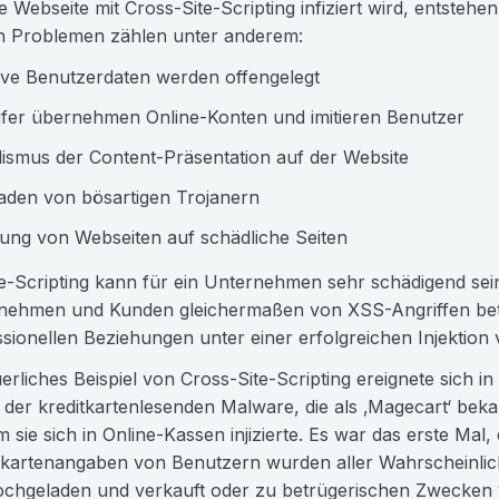
 Webseite mit Cross-Site-Scripting infiziert wird, entsteh
n Problemen zählen unter anderem:
ive Benutzerdaten werden offengelegt
fer übernehmen Online-Konten und imitieren Benutzer
ismus der Content-Präsentation auf der Website
aden von bösartigen Trojanern
ung von Webseiten auf schädliche Seiten
e-Scripting kann für ein Unternehmen sehr schädigend sei
ehmen und Kunden gleichermaßen von XSS-Angriffen betro
ssionellen Beziehungen unter einer erfolgreichen Injektion
erliches Beispiel von Cross-Site-Scripting ereignete sich 
 der kreditkartenlesenden Malware, die als ‚Magecart‘ bek
 sie sich in Online-Kassen injizierte. Es war das erste Mal, 
tkartenangaben von Benutzern wurden aller Wahrscheinlich
ochgeladen und verkauft oder zu betrügerischen Zwecken 