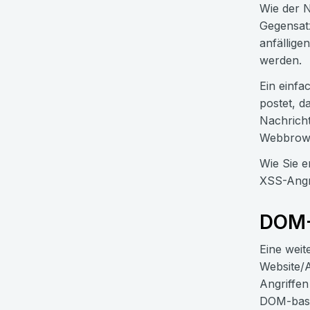
Wie der N
Gegensatz
anfällige
werden.
Ein einfa
postet, d
Nachricht
Webbrowse
Wie Sie e
XSS-Angr
DOM-
Eine weite
Website/A
Angriffen
DOM-based