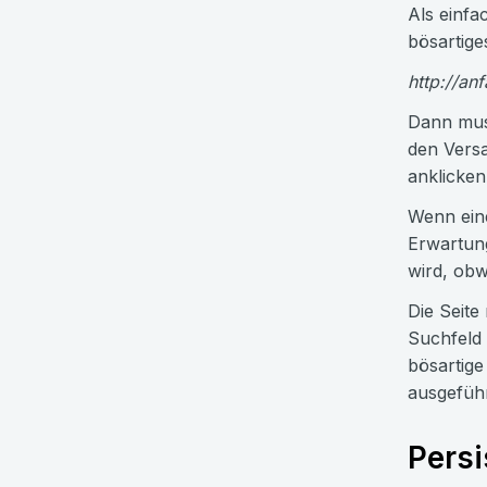
Als einfa
bösartige
http://an
Dann muss
den Versa
anklicken
Wenn eine
Erwartung
wird, obw
Die Seite
Suchfeld 
bösartige
ausgeführ
Persi