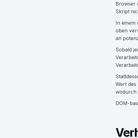
Browser d
Skript ni
In einem 
oben verw
an potenz
Sobald je
Verarbei
Verarbeitu
Stattdess
Wert des 
wodurch d
DOM-based
Ver