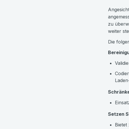
Angesicht
angemess
zu überwa
weiter ste
Die folge
Bereinig
Validi
Codier
Laden
Schränke
Einsat
Setzen S
Bietet