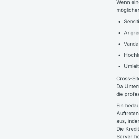
Wenn eine
mögliche
Sensit
Angrei
Vandal
Hochl
Umleit
Cross-Sit
Da Untern
die profe
Ein bedau
Auftreten
aus, indem
Die Kredi
Server h