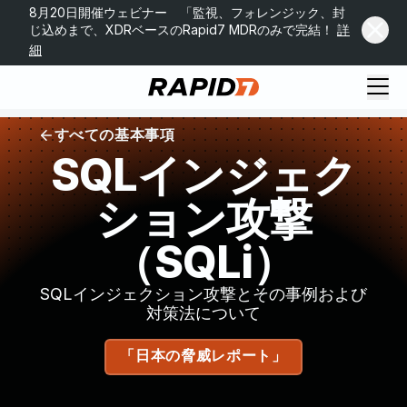
8月20日開催ウェビナー 「監視、フォレンジック、封
じ込めまで、XDRベースのRapid7 MDRのみで完結！
詳
細
すべての基本事項
SQLインジェク
ション攻撃
（SQLi）
SQLインジェクション攻撃とその事例および
対策法について
「日本の脅威レポート」