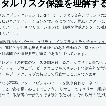
ジタルリスク保護を理解す
リスクプロテクション（DRP）は、デジタル資産とブランドの
るビジネスオペレーションが増えるにつれて、
脅威アクター
に
しています。DRPソリューションは、組織が脅威アクターの活
れています。
国政府のサイバーセキュリティ・インフラストラクチャセキュリテ
)内外に連鎖的な影響を与える可能性のある横断的で共有された
る組織間での情報共有が重要であると述べています。
テレメトリの複数のソースを関連付けることができるDRPソリ
ブ、ディープウェブ、ダークウェブをスキャンして潜在的な危
ターをプロアクティブに特定して調査することができます。
異なる不審なアクティビティのソースを繋ぎ合わせ、ネットワ
なことである様に感じるでしょう。 しかし、セキュリティ組
進めて、攻撃者の一歩先を行き続けるために、それ以外の選択