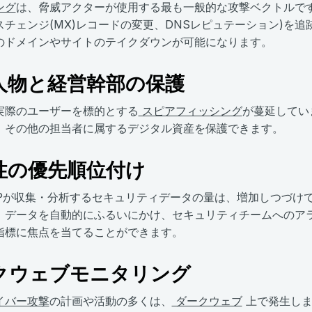
ング
は、脅威アクターが使用する最も一般的な攻撃ベクトルです
スチェンジ(MX)レコードの変更、DNSレピュテーション)を
のドメインやサイトのテイクダウンが可能になります。
人物と経営幹部の保護
実際のユーザーを標的とする
スピアフィッシング
が蔓延してい
、その他の担当者に属するデジタル資産を保護できます。
性の優先順位付け
DRPが収集・分析するセキュリティデータの量は、増加しつづけ
、データを自動的にふるいにかけ、セキュリティチームへのア
指標に焦点を当てることができます。
クウェブモニタリング
イバー攻撃
の計画や活動の多くは、
ダークウェブ
上で発生しま