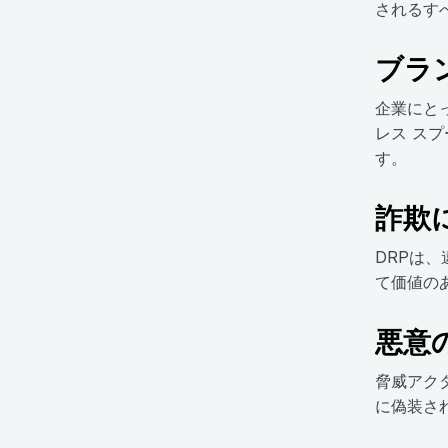
されるす
ブラ
企業にと
レス ス
す。
詐欺
DRPは
て価値の
悪意
脅威アク
に偽装さ