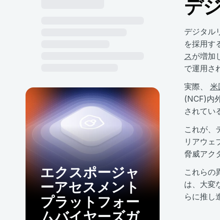
デ
デジタル
を採用す
ス
が増加
で運用さ
実際、
米
(NCF
されてい
これが、
リアウェ
脅威アク
エクスポージャ
これらの
ーアセスメント
は、大変
らに推し
プラットフォー
ムバイヤーズガ