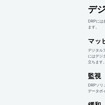
デ
DRPには
ます。
マッ
デジタル
にはデジ
立ちます
監視
DRPソ
データポ
緩和