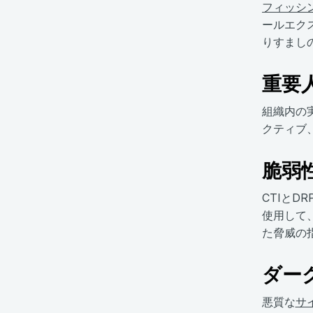
フィッシ
ールエク
りすまし
重要
組織内の
クティブ
脆弱
CTIと
使用して
た脅威の
ダー
悪質な
サ