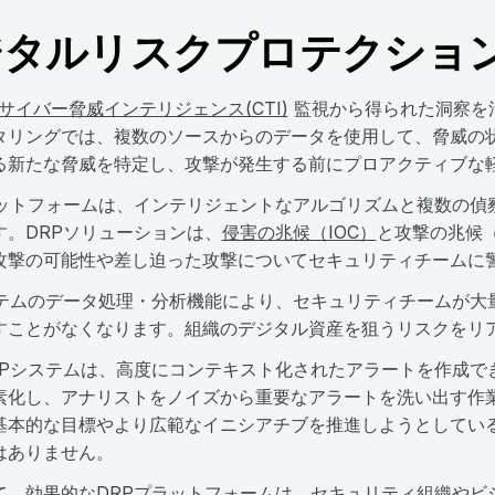
ジタルリスクプロテクショ
サイバー脅威インテリジェンス(CTI)
監視から得られた洞察を
モニタリングでは、複数のソースからのデータを使用して、脅威
る新たな脅威を特定し、攻撃が発生する前にプロアクティブな
ラットフォームは、インテリジェントなアルゴリズムと複数の偵
す。DRPソリューションは、
侵害の兆候（IOC）
と攻撃の兆候
攻撃の可能性や差し迫った攻撃についてセキュリティチームに
ステムのデータ処理・分析機能により、セキュリティチームが大
すことがなくなります。組織のデジタル資産を狙うリスクをリ
RPシステムは、高度にコンテキスト化されたアラートを作成で
素化し、アナリストをノイズから重要なアラートを洗い出す作
基本的な目標やより広範なイニシアチブを推進しようとしてい
はありません。
て、効果的なDRPプラットフォームは、セキュリティ組織やビ