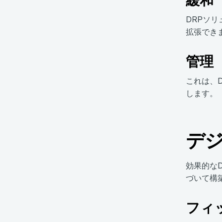
DRPソ
拡張でき
管理
これは、
します。
デ
効果的な
づいて構
フィ