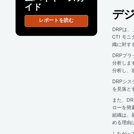
イド
デ
レポートを読む
DRPは、
CTI 
織に対す
DRPプ
分析しま
分析し、
DRPシ
を見落と
また、D
ローを簡
組織は、
める理由
したがっ