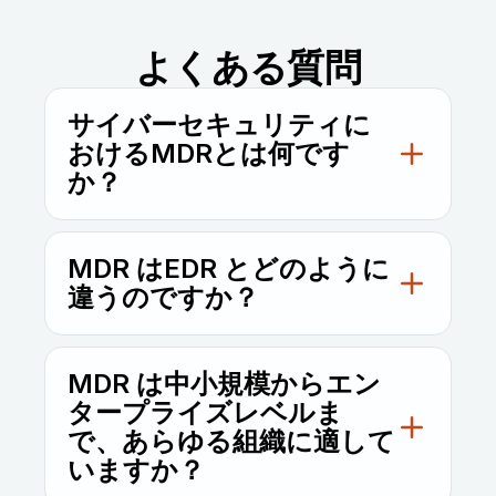
よくある質問
サイバーセキュリティに
おけるMDRとは何です
か？
サイバーセキュリティにおけるマネージド検
知/対応は、高度なツールと人間の専門知識を
MDR はEDR とどのように
組み合わせて、24時間365日サイバー脅威を
違うのですか？
検知・調査・対応し、組織が被害を受ける前
にインシデントを封じ込めるよう支援しま
EDR はエンドポイントの監視に特化していま
す。
すが、MDR はネットワークやクラウドワー
MDR は中小規模からエン
クロードを含むIT 環境全体に対して、包括的
タープライズレベルま
な可視性と対応体制を提供します。
で、あらゆる組織に適して
いますか？