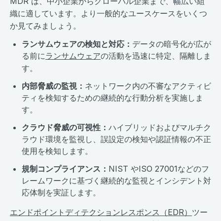
MDR は、中小企業からグローバル企業まで、幅広い組
織に適しています。より一般的なユースケースをいくつ
か見てみましょう。
ランサムウェアの検知と対応：
データの暗号化が広が
る前に
ランサムウェア
の活動を迅速に特定、隔離しま
す。
内部脅威の監視：
ネットワーク内の不審なアクティビ
ティを検知するための継続的な行動分析を実施しま
す。
クラウド脅威の可視性：
ハイブリッドおよびマルチク
ラウド環境を監視し、誤設定の検知や認証情報の不正
使用を検知します。
規制コンプライアンス：
NIST やISO 27001などのフ
レームワークに基づく継続的な監視とインシデント対
応体制を実証します。
エンドポイントディテクションレスポンス（EDR）
ツー