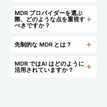
はい。MDR は、社内SOC を維持せずに継続
的な監視を求める小規模チームから、複雑な
MDR プロバイダーを選ぶ
ハイブリッド環境全体の可視性を強化したい
際、どのような点を重視す
大規模企業まで、あらゆる組織のニーズに応
べきですか？
じて柔軟に拡張できるよう設計されていま
す。中小企業向けに、MDR はコスト効率に
継続的なカバレッジ、認定アナリスト、透明
優れた専門家主導の保護を提供します。企業
性の高いレポート、そして実績ある対応ワー
先制的な MDR とは？
向けには、より高度なテレメトリ統合、迅速
クフローを求めましょう。
なインシデント対応、社内セキュリティチー
先制的な MDR は、リスクとエクスポージャ
ムを補完する運用サポートを提供します。
ーのインテリジェンスを検知ワークフローに
MDR ではAI はどのように
組み込むことで、従来のマネージド検知/対応
活用されていますか？
を拡張します。アクティブな脅威だけに焦点
を当てるのではなく、攻撃者が最も悪用しや
AI は、膨大なデータソースにわたる脅威検
すい脆弱性、設定ミス、リスクの高い資産を
知、アラートのトリアージ、相関分析を自動
優先的に対処します。先制的な MDR は、エ
化することで、MDR を強化します。AI を人
クスポージャーに関するインサイトと継続的
間の専門知識と組み合わせることで、進化す
な監視を組み合わせることで、侵害の可能性
る脅威に対して、より迅速かつ正確な検知と