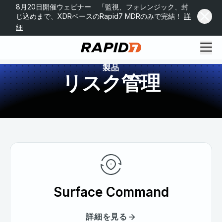
8月20日開催ウェビナー 「監視、フォレンジック、封
じ込めまで、XDRベースのRapid7 MDRのみで完結！
詳
細
製品
リスク管理
Surface Command
詳細を見る