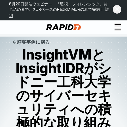
8月20日開催ウェビナー 「監視、フォレンジック、封
じ込めまで、XDRベースのRapid7 MDRのみで完結！
詳
細
顧客事例に戻る
InsightVMと
InsightIDRがシ
ドニー工科大学
のサイバーセキ
ュリティへの積
極的な取り組み