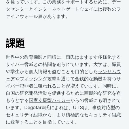
を負っています。この業務をサポートするために、デー
タセンターとインターネットゲートウェイには複数のフ
ァイアウォール層があります。
課題
世界中の教育機関と同様に、両氏はますます多様化する
サイバー脅威との格闘を迫られています。大学は、職員
や学生から個人情報を盗むことを目的とした
ランサムウ
ェア
や
フィッシング攻撃
を通じて金銭的な動機を持つサ
イバー犯罪者に狙われることが増えています。同時に、
自国の研究開発活動を促進するために画期的な研究を盗
もうとする
国家支援型ハッカー
からの脅威にも晒されて
います。Degotardi氏によれば、UTSは、事後対応型の
セキュリティ組織から、より積極的なセキュリティ組織
に変革することを目指しています。