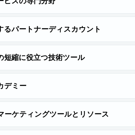
ービスの専門分野
ニングと認定資格を活用して、サービスの収益化を図り、他社との
するパートナーディスカウント
両方に対して、Rapid7 製品/サービスの再販で最大の利益を
の短縮に役立つ技術ツール
歴のある Partner Demo Lab を活用して実践的な経験を
ょう。
カデミー
にトレーニングしよう！お客様により効果的なサポートを提供
スを受講したり、ブートキャンプに参加することができます。
マーケティングツールとリソース
paigns-in-a-box やその他のツール・リソースを活用し、展開