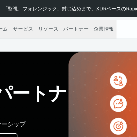
 「監視、フォレンジック、封じ込めまで、XDRベースのRapid
ーム
サービス
リソース
パートナー
企業情報
T パートナ
ナーシップ