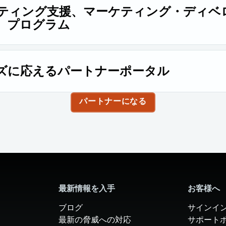
。
ケティング支援、マーケティング・ディベ
）プログラム
いた共同出資型の MDF プログラムを活用して、リードジェネレ
を図れます。
ズに応えるパートナーポータル
、技術リソースの提供、案件管理、そしてRapid7営業チーム
パートナーになる
したパートナーポータルをぜひご活用ください。
最新情報を入手
お客様へ
ブログ
サインイ
最新の脅威への対応
サポート