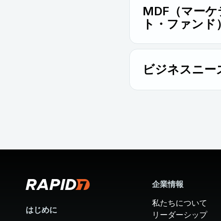
を図ることができます
MDF（マー
ト・ファンド
PACT 階層に基づ
コスト削減と効果向上
ビジネスニー
マーケティング、営業
点となる、当社の充実
企業情報
私たちについて
はじめに
リーダーシップ