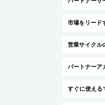
パートナーサ
Rapid7のトレー
きます。
市場をリード
新規顧客と更新顧客の
営業サイクル
NFR ライセンスと受賞
をさらに充実させまし
パートナーア
最高のメンバーと一緒
ンドのペルソナ別コー
すぐに使える
Rapid7 の cam