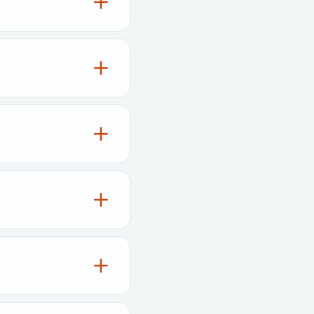
差別化を図ることがで
獲得できます。
積み、お客様へのサポート
するために、オンデマ
の迅速化と投資対効果の向上