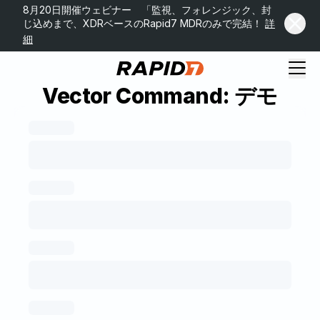
8月20日開催ウェビナー 「監視、フォレンジック、封
じ込めまで、XDRベースのRapid7 MDRのみで完結！
詳
細
Vector Command: デモ