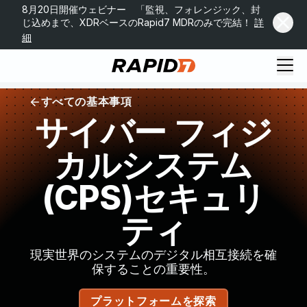
8月20日開催ウェビナー 「監視、フォレンジック、封
じ込めまで、XDRベースのRapid7 MDRのみで完結！
詳
細
すべての基本事項
サイバー フィジ
カルシステム
(CPS)セキュリ
ティ
現実世界のシステムのデジタル相互接続を確
保することの重要性。
プラットフォームを探索