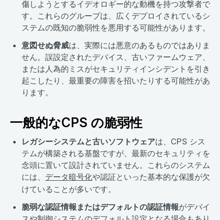
傷しようとするイデオロギー的な動機を持つ攻撃者で
す。これらのグループは、広くデプロイされているシ
ステムの既知の脆弱性を悪用する可能性があります。
意図せぬ脅威
は、実際には悪意のあるものではありま
せん。誤設定されたデバイス、古いファームウェア、
または人為的ミスがセキュリティインシデントを引き
起こしたり、最重要の障害を招いたりする可能性があ
ります。
一般的なCPS の脆弱性
レガシーシステムと古いソフトウェア
は、CPS シス
テムが構築される基盤ですが、最新のセキュリティを
念頭に置いて設計されていません。これらのシステム
には、
データ暗号化
や認証といった基本的な保護が欠
けていることが多いです。
脆弱な認証情報またはデフォルトの認証情報
がデバイ
スや制御システムのデフォルト設定となる場合もあり