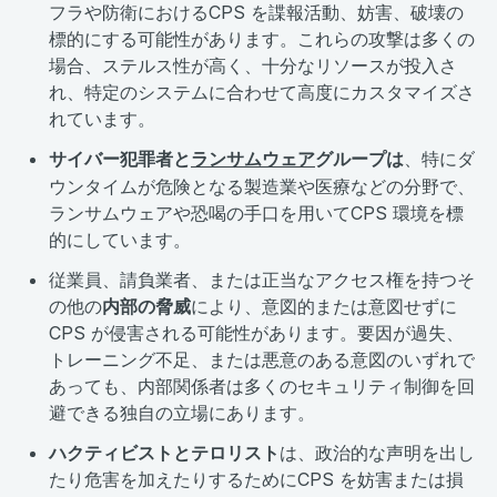
フラや防衛におけるCPS を諜報活動、妨害、破壊の
標的にする可能性があります。これらの攻撃は多くの
場合、ステルス性が高く、十分なリソースが投入さ
れ、特定のシステムに合わせて高度にカスタマイズさ
れています。
サイバー犯罪者と
ランサムウェア
グループは
、特にダ
ウンタイムが危険となる製造業や医療などの分野で、
ランサムウェアや恐喝の手口を用いてCPS 環境を標
的にしています。
従業員、請負業者、または正当なアクセス権を持つそ
の他の
内部の脅威
により、意図的または意図せずに
CPS が侵害される可能性があります。要因が過失、
トレーニング不足、または悪意のある意図のいずれで
あっても、内部関係者は多くのセキュリティ制御を回
避できる独自の立場にあります。
ハクティビストとテロリスト
は、政治的な声明を出し
たり危害を加えたりするためにCPS を妨害または損